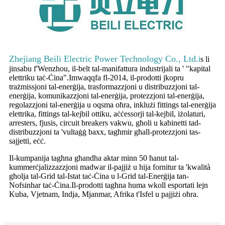
Zhejiang Beili Electric Power Technology Co., Ltd.
i
s li
jinsabu f'Wenzhou, il-belt tal-manifattura industrijali ta ' "kapital
elettriku taċ-Ċina".Imwaqqfa fl-2014, il-prodotti jkopru
trażmissjoni tal-enerġija, trasformazzjoni u distribuzzjoni tal-
enerġija, komunikazzjoni tal-enerġija, protezzjoni tal-enerġija,
regolazzjoni tal-enerġija u oqsma oħra, inklużi fittings tal-enerġija
elettrika, fittings tal-kejbil ottiku, aċċessorji tal-kejbil, iżolaturi,
arresters, fjusis, circuit breakers vakwu, għoli u kabinetti tad-
distribuzzjoni ta 'vultaġġ baxx, tagħmir għall-protezzjoni tas-
sajjetti, eċċ.
Il-kumpanija tagħna għandha aktar minn 50 ħanut tal-
kummerċjalizzazzjoni madwar il-pajjiż u hija fornitur ta 'kwalità
għolja tal-Grid tal-Istat taċ-Ċina u l-Grid tal-Enerġija tan-
Nofsinhar taċ-Ċina.Il-prodotti tagħna huma wkoll esportati lejn
Kuba, Vjetnam, Indja, Mjanmar, Afrika t'Isfel u pajjiżi oħra.