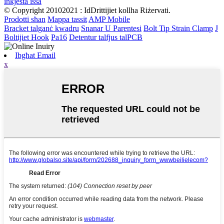
inkjesta issa
© Copyright 20102021 : IdDrittijiet kollha Riżervati.
Prodotti sħan
Mappa tassit
AMP Mobile
Bracket talganċ kwadru
Snanar U Parentesi
Bolt Tip Strain Clamp
J
Boltijiet Hook
Pa16
Detentur talfjus talPCB
Ibgħat Email
x