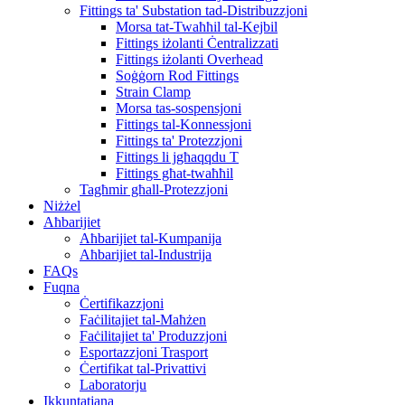
Fittings ta' Substation tad-Distribuzzjoni
Morsa tat-Twaħħil tal-Kejbil
Fittings iżolanti Ċentralizzati
Fittings iżolanti Overhead
Soġġorn Rod Fittings
Strain Clamp
Morsa tas-sospensjoni
Fittings tal-Konnessjoni
Fittings ta' Protezzjoni
Fittings li jgħaqqdu T
Fittings għat-twaħħil
Tagħmir għall-Protezzjoni
Niżżel
Aħbarijiet
Aħbarijiet tal-Kumpanija
Aħbarijiet tal-Industrija
FAQs
Fuqna
Ċertifikazzjoni
Faċilitajiet tal-Maħżen
Faċilitajiet ta' Produzzjoni
Esportazzjoni Trasport
Ċertifikat tal-Privattivi
Laboratorju
Ikkuntatjana