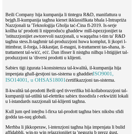
Beili Company hija kumpanija li tintegra R&D, manifattura u
bejgħ.Il-kumpanija tagħna kienet ikklassifikata bħala l-Intrapriża
Nazzjonali ta 'Teknoloġija Għolja taċ-Ċina fl-2019. Is-serje
kollha ta' prodotti li nipproduċu għaddew mill-ispezzjonijiet ta
'istituzzjonijiet awtorevoli nazzjonali, u waqqafna t-tim ta' R&D
tagħna stess.It-tagħmir tal-produzzjoni huwa komplut, li jkopri l-
ittimbrar, il-forġa, l-ikkastjar, il-magni, it-trattament tas-sħana, it-
trattament tal-wiċċ, eċċ. Dan ifisser li nistgħu nilħqu l-ħtiġijiet tal-
produzzjoni ta 'diversi prodotti u klijenti.
Sabiex tiġi żgurata l-konsistenza tal-kwalità, il-kumpanija hija
ISO9001,
impenjata għall-ġestjoni tas-sistema u għaddiet
ISO14001, u OHSAS18001
ċertifikazzjoni tas-sistema.
Il-kwalità tal-prodotti Beili qed tivverifika bil-kollaborazzjoni tal-
kumpaniji tal-utilità tal-elettriku sabiex tissodisfa r-rekwiżiti lokali
u l-istandards nazzjonali tal-klijenti tagħna.
Kull jum qed intejbu l-firxa tal-prodott tagħna biex niksbu sfidi
ġodda tas-suq globali.
Merħba li jikkoperaw, l-intenzjoni tagħna hija impenjata li bulid
affidabbli, win-to win relazzjonijiet ta 'negozju b prezz ġust,