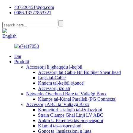
407226451@qq.com
0086-13777853321
CN
English
Dar
Prodotti
Aċċessorji li jgħaqqdu l-kejbil
Aċċessorji tal-Cable Bil Boltijiet Shear-head
Lugs tal-Cable
Kmiem tal-kejbil (ġonot)
Aċċessorji iżolati
Netwerks Overhead Bare ta 'Vultaġġ Baxx
Klamps tal-Kanal Paralleli (PG Connects)
Aċċessorji ABC ta 'Vultaġġ Baxx
Konnetturi tat-titqib tal-iżolazzjoni
Strain Clamps Għal Linji LV ABC
Ankra U Parentesi tas-Sospensjoni
Klampi tas-sospensjoni
Ġonot ta 'insulazzjoni u lugs