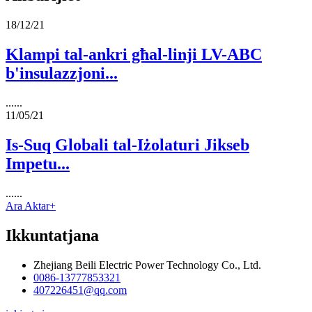
18/12/21
Klampi tal-ankri għal-linji LV-ABC
b'insulazzjoni...
......
11/05/21
Is-Suq Globali tal-Iżolaturi Jikseb
Impetu...
......
Ara Aktar+
Ikkuntatjana
Zhejiang Beili Electric Power Technology Co., Ltd.
0086-13777853321
407226451@qq.com