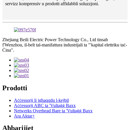
servizz komprensiv u prodotti affidabbli soluzzjoni.
Zhejiang Beili Electric Power Technology Co., Ltd tinsab
f'Wenzhou, il-belt tal-manifattura industrijali ta '"kapital elettriku taċ-
Ċina".
Prodotti
Aċċessorji li jgħaqqdu l-kejbil
Aċċessorji ABC ta 'Vultaġġ Baxx
Netwerks Overhead Bare ta 'Vultaġġ Baxx
Ara Aktar+
Aħbarijiet