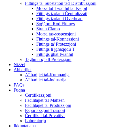
Fittings ta' Substation tad-Distribuzzjoni
Morsa tat-Twaħħil tal-Kejbil
Fittings iżolanti Ċentralizzati
Fittings iżolanti Overhead
Soġġorn Rod Fittings
Strain Clamp
Morsa tas-sospensjoni
Fittings tal-Konnessjoni
Fittings ta' Protezzjoni
Fittings li jgħaqqdu T
Fittings għat-twaħħil
Tagħmir għall-Protezzjoni
Niżżel
Aħbarijiet
Aħbarijiet tal-Kumpanija
Aħbarijiet tal-Industrija
FAQs
Fuqna
Ċertifikazzjoni
Faċilitajiet tal-Maħżen
Faċilitajiet ta' Produzzjoni
Esportazzjoni Trasport
Ċertifikat tal-Privattivi
Laboratorju
Ikkuntatjana