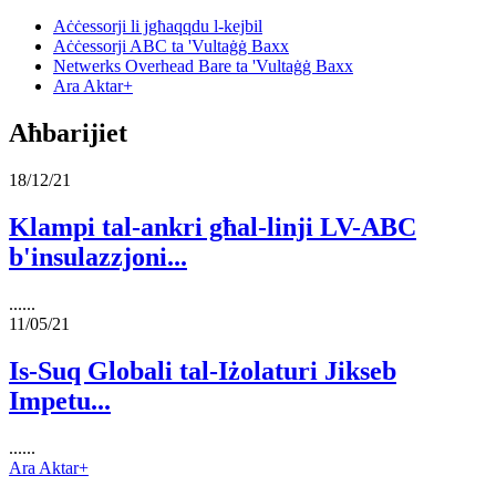
Aċċessorji li jgħaqqdu l-kejbil
Aċċessorji ABC ta 'Vultaġġ Baxx
Netwerks Overhead Bare ta 'Vultaġġ Baxx
Ara Aktar+
Aħbarijiet
18/12/21
Klampi tal-ankri għal-linji LV-ABC
b'insulazzjoni...
......
11/05/21
Is-Suq Globali tal-Iżolaturi Jikseb
Impetu...
......
Ara Aktar+