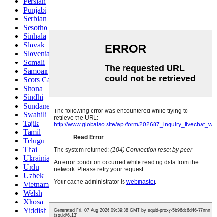
Persian
Punjabi
Serbian
Sesotho
Sinhala
Slovak
Slovenian
Somali
Samoan
Scots Gaelic
Shona
Sindhi
Sundanese
Swahili
Tajik
Tamil
Telugu
Thai
Ukrainian
Urdu
Uzbek
Vietnamese
Welsh
Xhosa
Yiddish