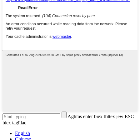
Agħfas enter biex tfittex jew ESC
biex tagħlaq
English
Chinese