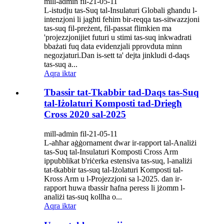
mill-admin fil-21-05-11
L-istudju tas-Suq tal-Insulaturi Globali għandu l-
intenzjoni li jagħti fehim bir-reqqa tas-sitwazzjoni
tas-suq fil-preżent, fil-passat flimkien ma
'projezzjonijiet futuri u stimi tas-suq inkwadrati
bbażati fuq data evidenzjali pprovduta minn
negozjaturi.Dan is-sett ta' dejta jinkludi d-daqs
tas-suq a...
Aqra iktar
Tbassir tat-Tkabbir tad-Daqs tas-Suq
tal-Iżolaturi Komposti tad-Driegħ
Cross 2020 sal-2025
mill-admin fil-21-05-11
L-aħħar aġġornament dwar ir-rapport tal-Analiżi
tas-Suq tal-Insulaturi Komposti Cross Arm
ippubblikat b'riċerka estensiva tas-suq, l-analiżi
tat-tkabbir tas-suq tal-Iżolaturi Komposti tal-
Kross Arm u l-Projezzjoni sa l-2025. dan ir-
rapport huwa tbassir ħafna peress li jżomm l-
analiżi tas-suq kollha o...
Aqra iktar