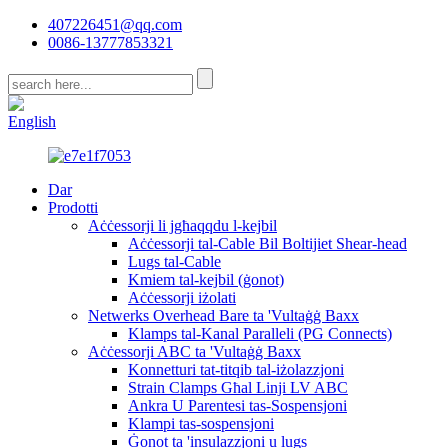
407226451@qq.com
0086-13777853321
CN
English
Dar
Prodotti
Aċċessorji li jgħaqqdu l-kejbil
Aċċessorji tal-Cable Bil Boltijiet Shear-head
Lugs tal-Cable
Kmiem tal-kejbil (ġonot)
Aċċessorji iżolati
Netwerks Overhead Bare ta 'Vultaġġ Baxx
Klamps tal-Kanal Paralleli (PG Connects)
Aċċessorji ABC ta 'Vultaġġ Baxx
Konnetturi tat-titqib tal-iżolazzjoni
Strain Clamps Għal Linji LV ABC
Ankra U Parentesi tas-Sospensjoni
Klampi tas-sospensjoni
Ġonot ta 'insulazzjoni u lugs