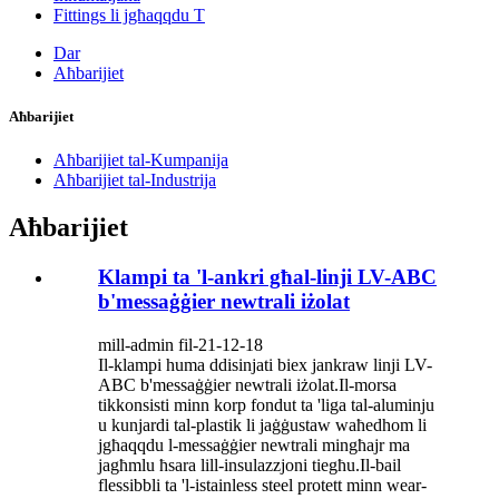
Fittings li jgħaqqdu T
Dar
Aħbarijiet
Aħbarijiet
Aħbarijiet tal-Kumpanija
Aħbarijiet tal-Industrija
Aħbarijiet
Klampi ta 'l-ankri għal-linji LV-ABC
b'messaġġier newtrali iżolat
mill-admin fil-21-12-18
Il-klampi huma ddisinjati biex jankraw linji LV-
ABC b'messaġġier newtrali iżolat.Il-morsa
tikkonsisti minn korp fondut ta 'liga tal-aluminju
u kunjardi tal-plastik li jaġġustaw waħedhom li
jgħaqqdu l-messaġġier newtrali mingħajr ma
jagħmlu ħsara lill-insulazzjoni tiegħu.Il-bail
flessibbli ta 'l-istainless steel protett minn wear-