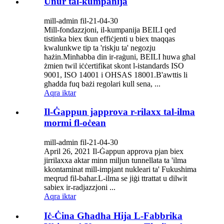
Unur tal-kumpanija
mill-admin fil-21-04-30
Mill-fondazzjoni, il-kumpanija BEILI qed
tistinka biex tkun effiċjenti u biex tnaqqas
kwalunkwe tip ta 'riskju ta' negozju
ħażin.Minħabba din ir-raġuni, BEILI huwa għal
żmien twil iċċertifikat skont l-istandards ISO
9001, ISO 14001 i OHSAS 18001.B'awttis li
għadda fuq bażi regolari kull sena, ...
Aqra iktar
Il-Ġappun japprova r-rilaxx tal-ilma
mormi fl-oċean
mill-admin fil-21-04-30
April 26, 2021 Il-Ġappun approva pjan biex
jirrilaxxa aktar minn miljun tunnellata ta 'ilma
kkontaminat mill-impjant nukleari ta' Fukushima
meqrud fil-baħar.L-ilma se jiġi ttrattat u dilwit
sabiex ir-radjazzjoni ...
Aqra iktar
Iċ-Ċina Għadha Hija L-Fabbrika