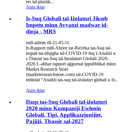
res tal-plastik...
Aqra iktar
Is-Suq Globali tal-Iżolaturi Jikseb
Impetu minn Avvanzi madwar id-
dinja - MRS
mill-admin fil-21-05-11
Ir-Rapport mill-Aħżen tar-Riċerka tas-Suq tal-
impatt tat-tifqigħa tal-COVID-19 fuq l-Analiżi u
t-Tbassir tas-Suq tal-Insulaturi Globali 2020-
2026 L-aħħar rapport aġġornat ippubblikat minn
Market Research Store
(marketresearchstore.com) tal-COVID-19
intitolat “Analiżi tas-suq tal-iżolaturi globali u fo..
.
Aqra iktar
Daqs tas-Suq Globali tal-iżolaturi
2020 minn Kumpaniji Ewlenin
Globali, Tipi, Applikazzjonijiet,
Pajjiżi, Tbassir sal-2027