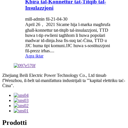
Kbira tal-Konnettur tat-Titqib tal-
Insulazzjoni
mill-admin fil-21-04-30
April 26， 2021 Sicame hija l-marka magħrufa
għall-konnettur tat-titqib tal-insulazzjoni, TTD
huwa t-tip ewlieni tagħhom li huwa popolari
madwar id-dinja.Issa fis-suq taċ-Ċina, TTD u
JJC huma tipi komuni.JJC huwa s-sostituzzjoni
fil-prezz irħas....
Aqra iktar
Zhejiang Beili Electric Power Technology Co., Ltd tinsab
f'Wenzhou, il-belt tal-manifattura industrijali ta '"kapital elettriku taċ-
Ċina".
Prodotti