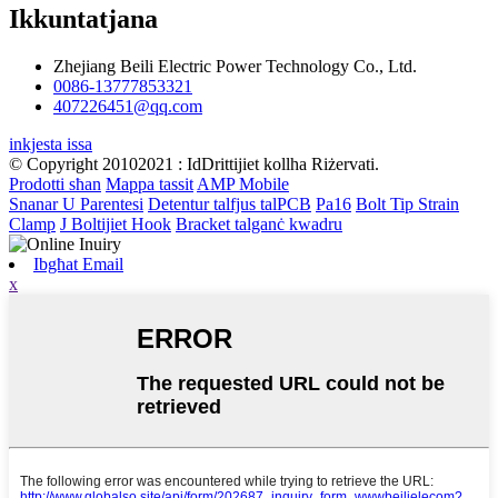
Ikkuntatjana
Zhejiang Beili Electric Power Technology Co., Ltd.
0086-13777853321
407226451@qq.com
inkjesta issa
© Copyright 20102021 : IdDrittijiet kollha Riżervati.
Prodotti sħan
Mappa tassit
AMP Mobile
Snanar U Parentesi
Detentur talfjus talPCB
Pa16
Bolt Tip Strain
Clamp
J Boltijiet Hook
Bracket talganċ kwadru
Ibgħat Email
x