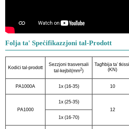
Folja ta' Speċifikazzjoni tal-Prodott
Sezzjoni trasversali
Tagħbija ta' tkissi
Kodiċi tal-prodott
2
(KN)
tal-kejbil
(mm
)
PA1000A
1x (16-35)
10
1x (25-35)
PA1000
12
1x (16-70)