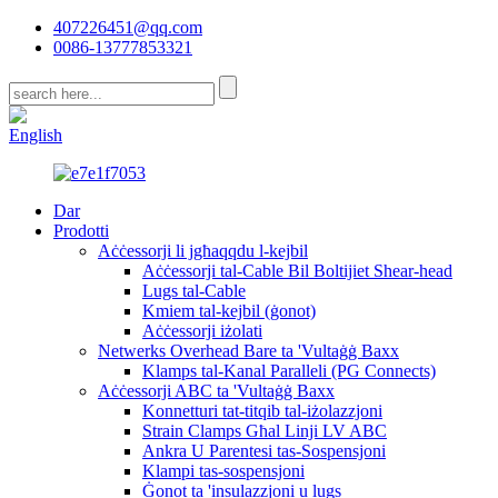
407226451@qq.com
0086-13777853321
CN
English
Dar
Prodotti
Aċċessorji li jgħaqqdu l-kejbil
Aċċessorji tal-Cable Bil Boltijiet Shear-head
Lugs tal-Cable
Kmiem tal-kejbil (ġonot)
Aċċessorji iżolati
Netwerks Overhead Bare ta 'Vultaġġ Baxx
Klamps tal-Kanal Paralleli (PG Connects)
Aċċessorji ABC ta 'Vultaġġ Baxx
Konnetturi tat-titqib tal-iżolazzjoni
Strain Clamps Għal Linji LV ABC
Ankra U Parentesi tas-Sospensjoni
Klampi tas-sospensjoni
Ġonot ta 'insulazzjoni u lugs