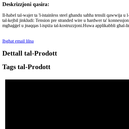
Deskrizzjoni qasira:
Il-ħabel tal-wajer ta 'l-istainless steel għandu saħħa tensili qawwija u l
tal-kejbil jinkludi: Tension pre stranded wire u ħardwer ta' konnessjoni
mgħaġġel u jnaqqas l-ispiża tal-kostruzzjoni.Huwa applikabbli għal-linj
Ibgħat email lilna
Dettall tal-Prodott
Tags tal-Prodott