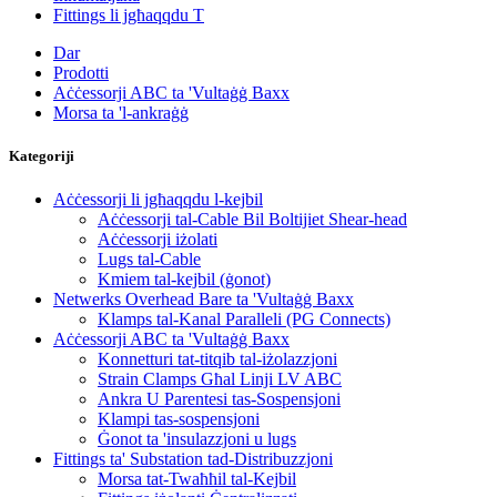
Fittings li jgħaqqdu T
Dar
Prodotti
Aċċessorji ABC ta 'Vultaġġ Baxx
Morsa ta 'l-ankraġġ
Kategoriji
Aċċessorji li jgħaqqdu l-kejbil
Aċċessorji tal-Cable Bil Boltijiet Shear-head
Aċċessorji iżolati
Lugs tal-Cable
Kmiem tal-kejbil (ġonot)
Netwerks Overhead Bare ta 'Vultaġġ Baxx
Klamps tal-Kanal Paralleli (PG Connects)
Aċċessorji ABC ta 'Vultaġġ Baxx
Konnetturi tat-titqib tal-iżolazzjoni
Strain Clamps Għal Linji LV ABC
Ankra U Parentesi tas-Sospensjoni
Klampi tas-sospensjoni
Ġonot ta 'insulazzjoni u lugs
Fittings ta' Substation tad-Distribuzzjoni
Morsa tat-Twaħħil tal-Kejbil