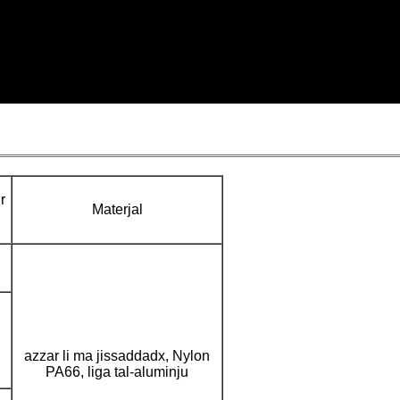
r
Materjal
azzar li ma jissaddadx, Nylon
PA66, liga tal-aluminju