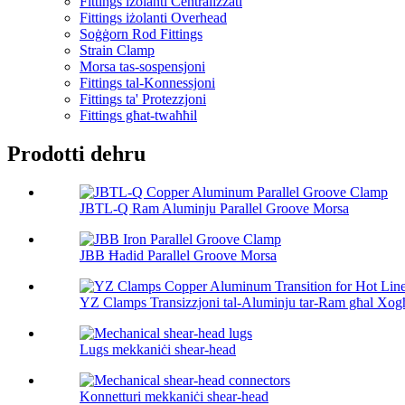
Fittings iżolanti Ċentralizzati
Fittings iżolanti Overhead
Soġġorn Rod Fittings
Strain Clamp
Morsa tas-sospensjoni
Fittings tal-Konnessjoni
Fittings ta' Protezzjoni
Fittings għat-twaħħil
Prodotti dehru
JBTL-Q Ram Aluminju Parallel Groove Morsa
JBB Ħadid Parallel Groove Morsa
YZ Clamps Transizzjoni tal-Aluminju tar-Ram għal Xogħ
Lugs mekkaniċi shear-head
Konnetturi mekkaniċi shear-head