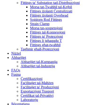
Fittings ta' Substation tad-Distribuzzjoni
Morsa tat-Twaħħil tal-Kejbil
Fittings iżolanti Ċentralizzati
Fittings iżolanti Overhead
Soġġorn Rod Fittings
Strain Clamp
Morsa tas-sospensjoni
Fittings tal-Konnessjoni
Fittings ta' Protezzjoni
Fittings li jgħaqqdu T
Fittings għat-twaħħil
Tagħmir għall-Protezzjoni
Niżżel
Aħbarijiet
Aħbarijiet tal-Kumpanija
Aħbarijiet tal-Industrija
FAQs
Fuqna
Ċertifikazzjoni
Faċilitajiet tal-Maħżen
Faċilitajiet ta' Produzzjoni
Esportazzjoni Trasport
Ċertifikat tal-Privattivi
Laboratorju
Ikkuntatjana