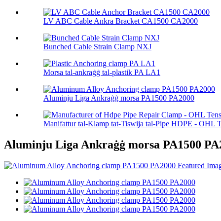
LV ABC Cable Ankra Bracket CA1500 CA2000
Bunched Cable Strain Clamp NXJ
Morsa tal-ankraġġ tal-plastik PA LA1
Aluminju Liga Ankraġġ morsa PA1500 PA2000
Manifattur tal-Klamp tat-Tiswija tal-Pipe HDPE - OHL T
Aluminju Liga Ankraġġ morsa PA1500 PA