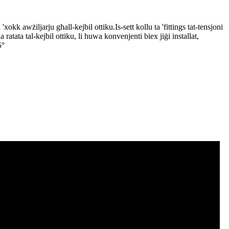
xokk awżiljarju għall-kejbil ottiku.Is-sett kollu ta 'fittings tat-tensjoni
tata tal-kejbil ottiku, li huwa konvenjenti biex jiġi installat,
°
5