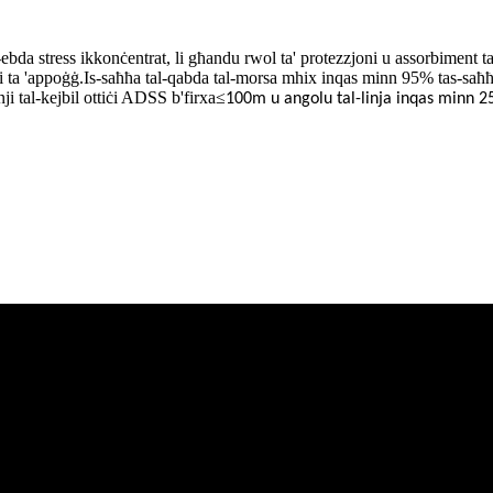
-ebda stress ikkonċentrat, li għandu rwol ta' protezzjoni u assorbiment ta '
 ta 'appoġġ.Is-saħħa tal-qabda tal-morsa mhix inqas minn 95% tas-saħħa ra
i tal-kejbil ottiċi ADSS b'firxa
≤
100m u angolu tal-linja inqas minn 2